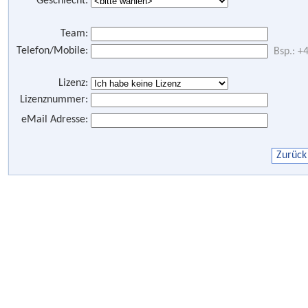
Geschlecht:
Team:
Telefon/Mobile:
Bsp.: 
Lizenz:
Lizenznummer:
eMail Adresse: