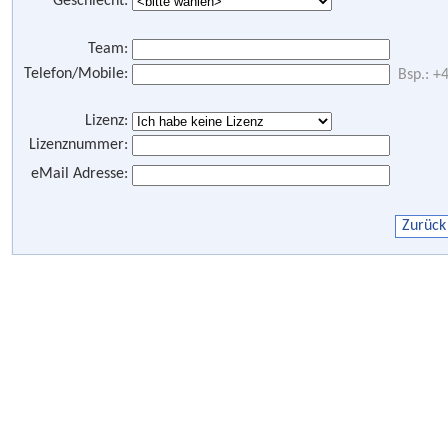
Geschlecht:
Team:
Telefon/Mobile:
Bsp.: 
Lizenz:
Lizenznummer:
eMail Adresse: