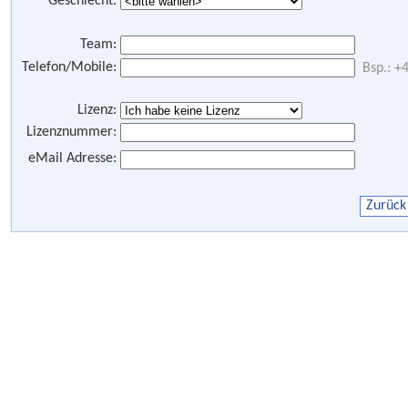
Geschlecht:
Team:
Telefon/Mobile:
Bsp.: 
Lizenz:
Lizenznummer:
eMail Adresse: