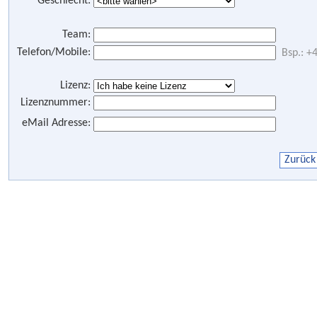
Geschlecht:
Team:
Telefon/Mobile:
Bsp.: 
Lizenz:
Lizenznummer:
eMail Adresse: