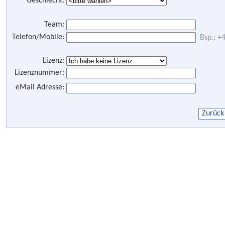
Geschlecht:
Team:
Telefon/Mobile:
Bsp.: 
Lizenz:
Lizenznummer:
eMail Adresse: