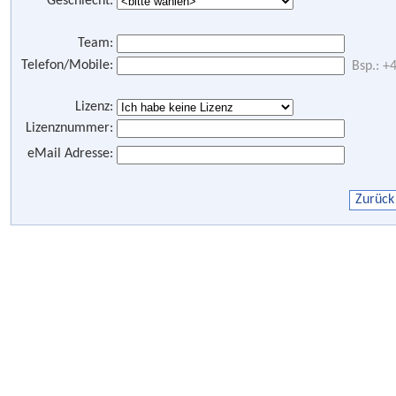
Geschlecht:
Team:
Telefon/Mobile:
Bsp.: 
Lizenz:
Lizenznummer:
eMail Adresse: