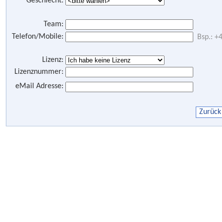
Geschlecht:
Team:
Telefon/Mobile:
Bsp.: 
Lizenz:
Lizenznummer:
eMail Adresse: