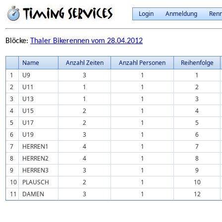
Login
Anmeldung
Ren
Blöcke:
Thaler Bikerennen vom 28.04.2012
Name
Anzahl Zeiten
Anzahl Personen
Reihenfolge
1
U9
3
1
1
2
U11
1
1
2
3
U13
1
1
3
4
U15
2
1
4
5
U17
2
1
5
6
U19
3
1
6
7
HERREN1
4
1
7
8
HERREN2
4
1
8
9
HERREN3
3
1
9
10
PLAUSCH
2
1
10
11
DAMEN
3
1
12