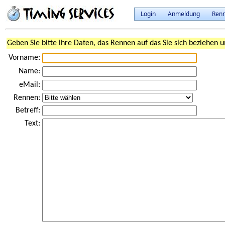
Login
Anmeldung
Ren
Geben Sie bitte ihre Daten, das Rennen auf das Sie sich beziehen u
Vorname:
Name:
eMail:
Rennen:
Betreff:
Text: