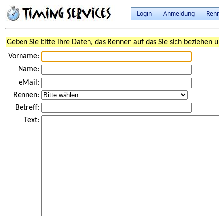
Login
Anmeldung
Ren
Geben Sie bitte ihre Daten, das Rennen auf das Sie sich beziehen u
Vorname:
Name:
eMail:
Rennen:
Betreff:
Text: