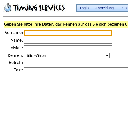
Login
Anmeldung
Ren
Geben Sie bitte ihre Daten, das Rennen auf das Sie sich beziehen u
Vorname:
Name:
eMail:
Rennen:
Betreff:
Text: