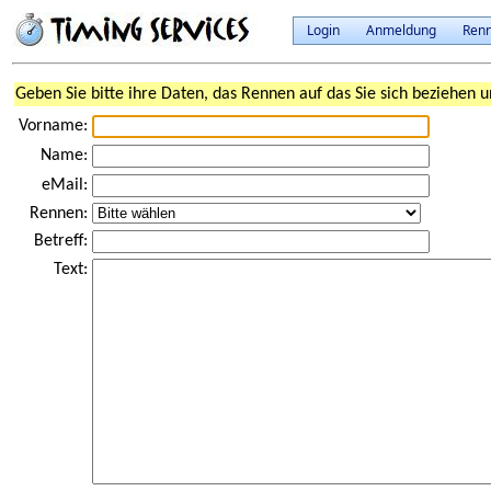
Login
Anmeldung
Ren
Geben Sie bitte ihre Daten, das Rennen auf das Sie sich beziehen u
Vorname:
Name:
eMail:
Rennen:
Betreff:
Text: