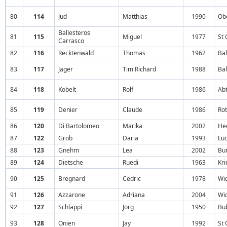
80
114
Jud
Matthias
1990
Ob
Ballesteros
81
115
Miguel
1977
St 
Carrasco
82
116
Recktenwald
Thomas
1962
Ba
83
117
Jäger
Tim Richard
1988
Ba
84
118
Kobelt
Rolf
1986
Abt
85
119
Denier
Claude
1986
Rot
86
120
Di Bartolomeo
Marika
2002
He
87
122
Grob
Daria
1993
Lü
88
123
Gnehm
Lea
2002
Bu
89
124
Dietsche
Ruedi
1963
Kri
90
125
Bregnard
Cedric
1978
Wi
91
126
Azzarone
Adriana
2004
Wi
92
127
Schläppi
Jörg
1950
Bu
93
128
Onien
Jay
1992
St 