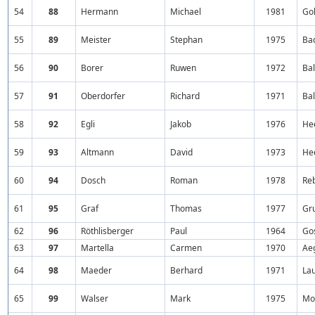
54
88
Hermann
Michael
1981
Go
55
89
Meister
Stephan
1975
Ba
56
90
Borer
Ruwen
1972
Bal
57
91
Oberdorfer
Richard
1971
Ba
58
92
Egli
Jakob
1976
He
59
93
Altmann
David
1973
He
60
94
Dosch
Roman
1978
Reb
61
95
Graf
Thomas
1977
Gr
62
96
Röthlisberger
Paul
1964
Go
63
97
Martella
Carmen
1970
Ae
64
98
Maeder
Berhard
1971
La
65
99
Walser
Mark
1975
Mo