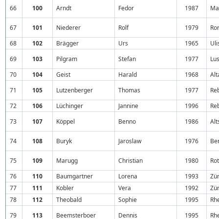
66
100
Arndt
Fedor
1987
Ma
67
101
Niederer
Rolf
1979
Ro
68
102
Brägger
Urs
1965
Uli
69
103
Pilgram
Stefan
1977
Lu
70
104
Geist
Harald
1968
Alt
71
105
Lutzenberger
Thomas
1977
Reb
72
106
Lüchinger
Jannine
1996
Reb
73
107
Köppel
Benno
1986
Alt
74
108
Buryk
Jaroslaw
1976
Be
75
109
Marugg
Christian
1980
Ro
76
110
Baumgartner
Lorena
1993
Zür
77
111
Kobler
Vera
1992
Zür
78
112
Theobald
Sophie
1995
Rhe
79
113
Beemsterboer
Dennis
1995
Rhe