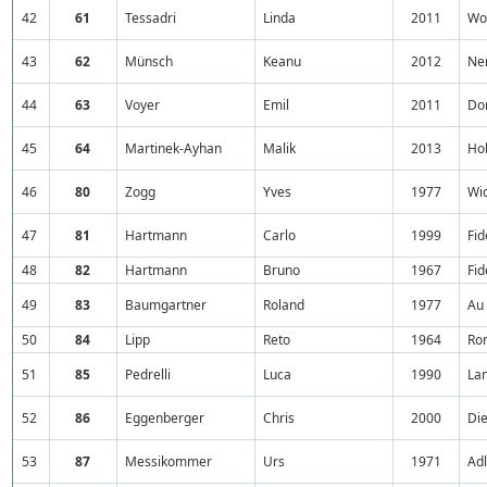
42
61
Tessadri
Linda
2011
Wol
43
62
Münsch
Keanu
2012
Ne
44
63
Voyer
Emil
2011
Do
45
64
Martinek-Ayhan
Malik
2013
Ho
46
80
Zogg
Yves
1977
Wi
47
81
Hartmann
Carlo
1999
Fid
48
82
Hartmann
Bruno
1967
Fid
49
83
Baumgartner
Roland
1977
Au
50
84
Lipp
Reto
1964
Ro
51
85
Pedrelli
Luca
1990
La
52
86
Eggenberger
Chris
2000
Di
53
87
Messikommer
Urs
1971
Adl