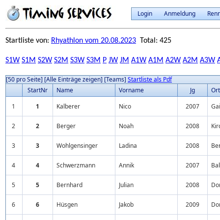
Login
Anmeldung
Ren
Startliste von:
Rhyathlon vom 20.08.2023
Total: 425
S1W
S1M
S2W
S2M
S3W
S3M
P
JW
JM
A1W
A1M
A2W
A2M
A3W
[50 pro Seite]
[Alle Einträge zeigen]
[Teams]
Startliste als Pdf
StartNr
Name
Vorname
Jg
Ort
1
1
Kalberer
Nico
2007
Ga
2
2
Berger
Noah
2008
Ki
3
3
Wohlgensinger
Ladina
2008
Be
4
4
Schwerzmann
Annik
2007
Ba
5
5
Bernhard
Julian
2008
Do
6
6
Hüsgen
Jakob
2009
Do