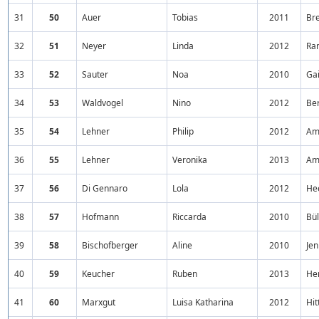
31
50
Auer
Tobias
2011
Br
32
51
Neyer
Linda
2012
Ra
33
52
Sauter
Noa
2010
Ga
34
53
Waldvogel
Nino
2012
Be
35
54
Lehner
Philip
2012
Am
36
55
Lehner
Veronika
2013
Am
37
56
Di Gennaro
Lola
2012
He
38
57
Hofmann
Riccarda
2010
Bü
39
58
Bischofberger
Aline
2010
Jen
40
59
Keucher
Ruben
2013
He
41
60
Marxgut
Luisa Katharina
2012
Hit