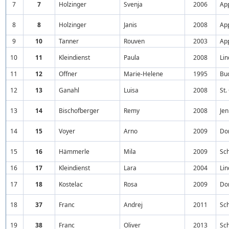
7
7
Holzinger
Svenja
2006
Ap
8
8
Holzinger
Janis
2008
Ap
9
10
Tanner
Rouven
2003
Ap
10
11
Kleindienst
Paula
2008
Lin
11
12
Offner
Marie-Helene
1995
Bu
12
13
Ganahl
Luisa
2008
St.
13
14
Bischofberger
Remy
2008
Jen
14
15
Voyer
Arno
2009
Do
15
16
Hämmerle
Mila
2009
Sc
16
17
Kleindienst
Lara
2004
Li
17
18
Kostelac
Rosa
2009
Do
18
37
Franc
Andrej
2011
Sc
19
38
Franc
Oliver
2013
Sc