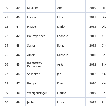
20
39
Keucher
Anni
2010
He
21
40
Hautle
Elina
2011
Di
22
41
Hautle
Dario
2013
Di
23
42
Baumgartner
Leandro
2011
Au
24
43
Sutter
Renia
2013
Ch
25
44
Albert
Michelle
2010
Be
Ballesteros
26
45
Aritz
2012
St 
Fernandez
27
46
Schenker
Jael
2013
Kir
28
47
Berger
Dana
2010
Ki
29
48
Wohlgensinger
Florina
2010
Be
30
49
Jehle
Luisa
2013
Au