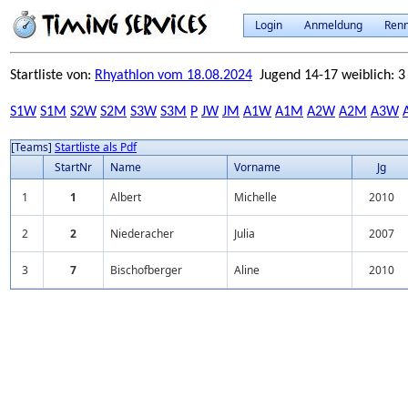
Login
Anmeldung
Ren
Startliste von:
Rhyathlon vom 18.08.2024
Jugend 14-17 weiblich: 3
S1W
S1M
S2W
S2M
S3W
S3M
P
JW
JM
A1W
A1M
A2W
A2M
A3W
[Teams]
Startliste als Pdf
StartNr
Name
Vorname
Jg
1
1
Albert
Michelle
2010
2
2
Niederacher
Julia
2007
3
7
Bischofberger
Aline
2010