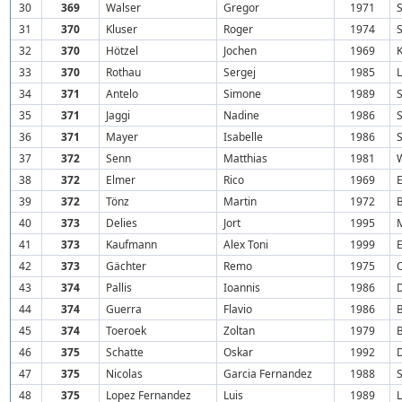
30
369
Walser
Gregor
1971
S
31
370
Kluser
Roger
1974
S
32
370
Hötzel
Jochen
1969
K
33
370
Rothau
Sergej
1985
34
371
Antelo
Simone
1989
S
35
371
Jaggi
Nadine
1986
S
36
371
Mayer
Isabelle
1986
S
37
372
Senn
Matthias
1981
38
372
Elmer
Rico
1969
39
372
Tönz
Martin
1972
40
373
Delies
Jort
1995
41
373
Kaufmann
Alex Toni
1999
42
373
Gächter
Remo
1975
O
43
374
Pallis
Ioannis
1986
44
374
Guerra
Flavio
1986
45
374
Toeroek
Zoltan
1979
46
375
Schatte
Oskar
1992
47
375
Nicolas
Garcia Fernandez
1988
S
48
375
Lopez Fernandez
Luis
1989