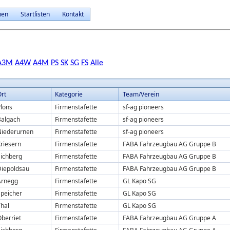
nen
Startlisten
Kontakt
A3M
A4W
A4M
PS
SK
SG
FS
Alle
rt
Kategorie
Team/Verein
lons
Firmenstafette
sf-ag pioneers
Balgach
Firmenstafette
sf-ag pioneers
Niederurnen
Firmenstafette
sf-ag pioneers
riesern
Firmenstafette
FABA Fahrzeugbau AG Gruppe B
Eichberg
Firmenstafette
FABA Fahrzeugbau AG Gruppe B
Diepoldsau
Firmenstafette
FABA Fahrzeugbau AG Gruppe B
Arnegg
Firmenstafette
GL Kapo SG
Speicher
Firmenstafette
GL Kapo SG
hal
Firmenstafette
GL Kapo SG
berriet
Firmenstafette
FABA Fahrzeugbau AG Gruppe A