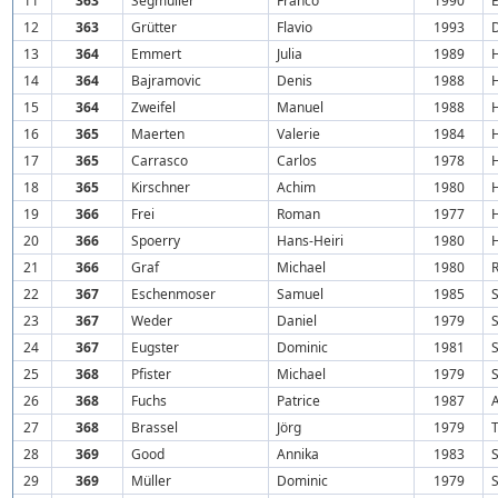
11
363
Segmüller
Franco
1990
12
363
Grütter
Flavio
1993
13
364
Emmert
Julia
1989
14
364
Bajramovic
Denis
1988
15
364
Zweifel
Manuel
1988
16
365
Maerten
Valerie
1984
17
365
Carrasco
Carlos
1978
18
365
Kirschner
Achim
1980
19
366
Frei
Roman
1977
20
366
Spoerry
Hans-Heiri
1980
21
366
Graf
Michael
1980
R
22
367
Eschenmoser
Samuel
1985
S
23
367
Weder
Daniel
1979
S
24
367
Eugster
Dominic
1981
S
25
368
Pfister
Michael
1979
S
26
368
Fuchs
Patrice
1987
A
27
368
Brassel
Jörg
1979
28
369
Good
Annika
1983
S
29
369
Müller
Dominic
1979
S