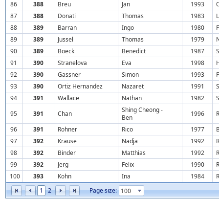
86
388
Breu
Jan
1993
87
388
Donati
Thomas
1983
88
389
Barran
Ingo
1980
F
89
389
Jussel
Thomas
1979
90
389
Boeck
Benedict
1987
91
390
Stranelova
Eva
1998
92
390
Gassner
Simon
1993
F
93
390
Ortiz Hernandez
Nazaret
1991
S
94
391
Wallace
Nathan
1982
Shing Cheong -
95
391
Chan
1996
Ben
96
391
Rohner
Rico
1977
97
392
Krause
Nadja
1992
98
392
Binder
Matthias
1992
99
392
Jerg
Felix
1990
100
393
Kohn
Ina
1984
1
2
Page size: