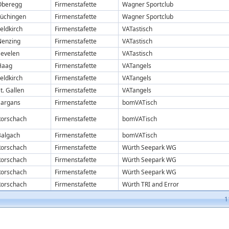
Oberegg
Firmenstafette
Wagner Sportclub
Lüchingen
Firmenstafette
Wagner Sportclub
eldkirch
Firmenstafette
VATastisch
Nenzing
Firmenstafette
VATastisch
Sevelen
Firmenstafette
VATastisch
Haag
Firmenstafette
VATangels
eldkirch
Firmenstafette
VATangels
t. Gallen
Firmenstafette
VATangels
Sargans
Firmenstafette
bomVATisch
Rorschach
Firmenstafette
bomVATisch
Balgach
Firmenstafette
bomVATisch
Rorschach
Firmenstafette
Würth Seepark WG
Rorschach
Firmenstafette
Würth Seepark WG
Rorschach
Firmenstafette
Würth Seepark WG
Rorschach
Firmenstafette
Würth TRI and Error
1