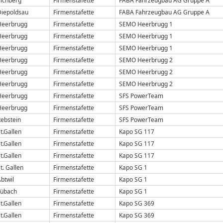
Eichberg
Firmenstafette
FABA Fahrzeugbau AG Gruppe A
Diepoldsau
Firmenstafette
FABA Fahrzeugbau AG Gruppe A
Heerbrugg
Firmenstafette
SEMO Heerbrugg 1
Heerbrugg
Firmenstafette
SEMO Heerbrugg 1
Heerbrugg
Firmenstafette
SEMO Heerbrugg 1
Heerbrugg
Firmenstafette
SEMO Heerbrugg 2
Heerbrugg
Firmenstafette
SEMO Heerbrugg 2
Heerbrugg
Firmenstafette
SEMO Heerbrugg 2
Heerbrugg
Firmenstafette
SFS PowerTeam
Heerbrugg
Firmenstafette
SFS PowerTeam
ebstein
Firmenstafette
SFS PowerTeam
t.Gallen
Firmenstafette
Kapo SG 117
t.Gallen
Firmenstafette
Kapo SG 117
t.Gallen
Firmenstafette
Kapo SG 117
t. Gallen
Firmenstafette
Kapo SG 1
btwil
Firmenstafette
Kapo SG 1
Tübach
Firmenstafette
Kapo SG 1
t.Gallen
Firmenstafette
Kapo SG 369
t.Gallen
Firmenstafette
Kapo SG 369