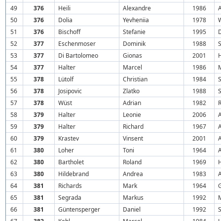
49
376
Heili
Alexandre
1986
A
50
376
Dolia
Yevheniia
1978
51
376
Bischoff
Stefanie
1995
52
377
Eschenmoser
Dominik
1988
53
377
Di Bartolomeo
Gionas
2001
54
377
Halter
Marcel
1986
55
378
Lütolf
Christian
1984
S
56
378
Josipovic
Zlatko
1988
S
57
378
Wüst
Adrian
1982
R
58
379
Halter
Leonie
2006
A
59
379
Halter
Richard
1967
A
60
379
Krastev
Vinsent
2001
A
61
380
Loher
Toni
1964
A
62
380
Bartholet
Roland
1969
H
63
380
Hildebrand
Andrea
1983
A
64
381
Richards
Mark
1964
65
381
Segrada
Markus
1992
66
381
Güntensperger
Daniel
1992