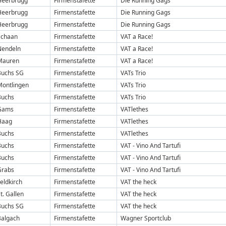
Heerbrugg
Firmenstafette
Die Running Gags
Heerbrugg
Firmenstafette
Die Running Gags
Heerbrugg
Firmenstafette
Die Running Gags
Schaan
Firmenstafette
VAT a Race!
Nendeln
Firmenstafette
VAT a Race!
Mauren
Firmenstafette
VAT a Race!
Buchs SG
Firmenstafette
VATs Trio
Montlingen
Firmenstafette
VATs Trio
Buchs
Firmenstafette
VATs Trio
Gams
Firmenstafette
VATlethes
Haag
Firmenstafette
VATlethes
Buchs
Firmenstafette
VATlethes
Buchs
Firmenstafette
VAT - Vino And Tartufi
Buchs
Firmenstafette
VAT - Vino And Tartufi
Grabs
Firmenstafette
VAT - Vino And Tartufi
eldkirch
Firmenstafette
VAT the heck
t. Gallen
Firmenstafette
VAT the heck
Buchs SG
Firmenstafette
VAT the heck
Balgach
Firmenstafette
Wagner Sportclub