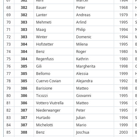
67
382
Kehl
Marcel
1984
68
382
Bauer
Peter
1968
69
382
Lanter
Andreas
1979
70
383
Mehmeti
Arlind
1995
71
383
Maag
Philip
1994
72
383
Winter
Domenic
1994
73
384
Hofstetter
Milena
1995
74
384
Benz
Roger
1980
75
384
Regenfuss
Kathrin
1980
76
385
Gili
Margherita
1998
77
385
Bellomo
Alessia
1999
78
385
Cuervo Covian
Alejandra
1992
79
386
Barisione
Matteo
1998
80
386
Ticozzi
Giovanni
1995
81
386
Vottero Viutrella
Matteo
1996
82
387
Niederwanger
Peter
1995
F
83
387
Hurtado
Julian
1994
S
84
387
Michelotti
Mario
1999
85
388
Benz
Joschua
2003