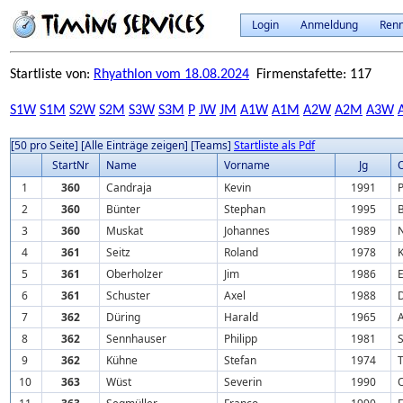
Login
Anmeldung
Ren
Startliste von:
Rhyathlon vom 18.08.2024
Firmenstafette: 117
S1W
S1M
S2W
S2M
S3W
S3M
P
JW
JM
A1W
A1M
A2W
A2M
A3W
[50 pro Seite]
[Alle Einträge zeigen]
[Teams]
Startliste als Pdf
StartNr
Name
Vorname
Jg
O
1
360
Candraja
Kevin
1991
P
2
360
Bünter
Stephan
1995
3
360
Muskat
Johannes
1989
4
361
Seitz
Roland
1978
K
5
361
Oberholzer
Jim
1986
6
361
Schuster
Axel
1988
7
362
Düring
Harald
1965
8
362
Sennhauser
Philipp
1981
9
362
Kühne
Stefan
1974
T
10
363
Wüst
Severin
1990
O