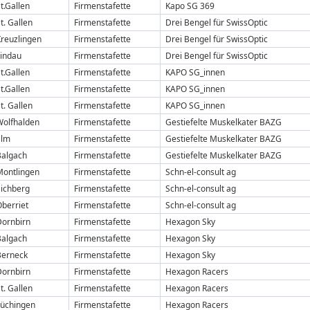
t.Gallen
Firmenstafette
Kapo SG 369
t. Gallen
Firmenstafette
Drei Bengel für SwissOptic
reuzlingen
Firmenstafette
Drei Bengel für SwissOptic
Lindau
Firmenstafette
Drei Bengel für SwissOptic
t.Gallen
Firmenstafette
KAPO SG_innen
t.Gallen
Firmenstafette
KAPO SG_innen
t. Gallen
Firmenstafette
KAPO SG_innen
Wolfhalden
Firmenstafette
Gestiefelte Muskelkater BAZG
Elm
Firmenstafette
Gestiefelte Muskelkater BAZG
Balgach
Firmenstafette
Gestiefelte Muskelkater BAZG
Montlingen
Firmenstafette
Schn-el-consult ag
Eichberg
Firmenstafette
Schn-el-consult ag
berriet
Firmenstafette
Schn-el-consult ag
Dornbirn
Firmenstafette
Hexagon Sky
Balgach
Firmenstafette
Hexagon Sky
Berneck
Firmenstafette
Hexagon Sky
Dornbirn
Firmenstafette
Hexagon Racers
t. Gallen
Firmenstafette
Hexagon Racers
Lüchingen
Firmenstafette
Hexagon Racers