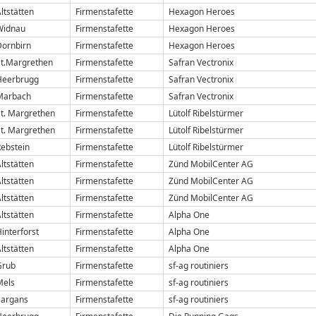
ltstätten
Firmenstafette
Hexagon Heroes
Widnau
Firmenstafette
Hexagon Heroes
Dornbirn
Firmenstafette
Hexagon Heroes
St.Margrethen
Firmenstafette
Safran Vectronix
Heerbrugg
Firmenstafette
Safran Vectronix
Marbach
Firmenstafette
Safran Vectronix
t. Margrethen
Firmenstafette
Lütolf Ribelstürmer
t. Margrethen
Firmenstafette
Lütolf Ribelstürmer
ebstein
Firmenstafette
Lütolf Ribelstürmer
ltstätten
Firmenstafette
Zünd MobilCenter AG
ltstätten
Firmenstafette
Zünd MobilCenter AG
ltstätten
Firmenstafette
Zünd MobilCenter AG
ltstätten
Firmenstafette
Alpha One
interforst
Firmenstafette
Alpha One
ltstätten
Firmenstafette
Alpha One
Grub
Firmenstafette
sf-ag routiniers
Mels
Firmenstafette
sf-ag routiniers
Sargans
Firmenstafette
sf-ag routiniers