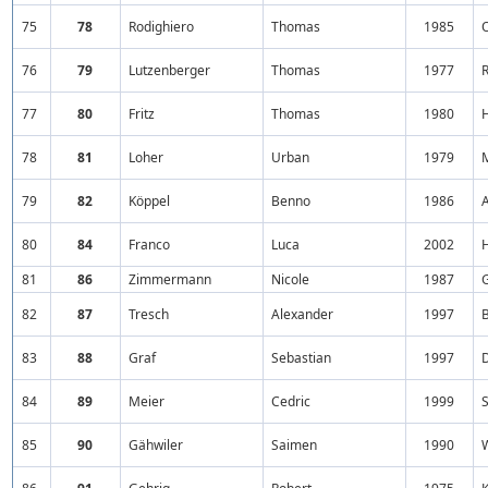
75
78
Rodighiero
Thomas
1985
O
76
79
Lutzenberger
Thomas
1977
R
77
80
Fritz
Thomas
1980
78
81
Loher
Urban
1979
79
82
Köppel
Benno
1986
A
80
84
Franco
Luca
2002
81
86
Zimmermann
Nicole
1987
82
87
Tresch
Alexander
1997
83
88
Graf
Sebastian
1997
84
89
Meier
Cedric
1999
S
85
90
Gähwiler
Saimen
1990