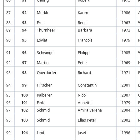
86
91
Gehrig
Robert
1975
87
92
Merkli
Karim
1986
88
93
Frei
Rene
1963
89
94
Thurnheer
Barbara
1973
90
95
Loviat
Francois
1979
91
96
Schwinger
Philipp
1985
92
97
Martin
Peter
1969
93
98
Oberdorfer
Richard
1971
94
99
Hirscher
Constantin
2001
95
100
Kalberer
Nico
2007
96
101
Fink
Annette
1979
97
102
Schmid
Amira Verena
2004
98
103
Schmid
Elias Peter
2002
99
104
Lind
Josef
1996
S