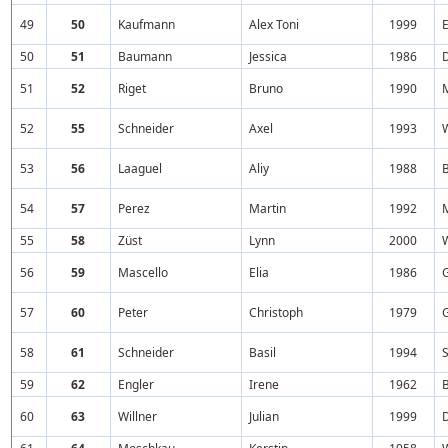
49
50
Kaufmann
Alex Toni
1999
50
51
Baumann
Jessica
1986
51
52
Riget
Bruno
1990
52
55
Schneider
Axel
1993
53
56
Laaguel
Aliy
1988
54
57
Perez
Martin
1992
55
58
Züst
Lynn
2000
56
59
Mascello
Elia
1986
57
60
Peter
Christoph
1979
58
61
Schneider
Basil
1994
S
59
62
Engler
Irene
1962
60
63
Willner
Julian
1999