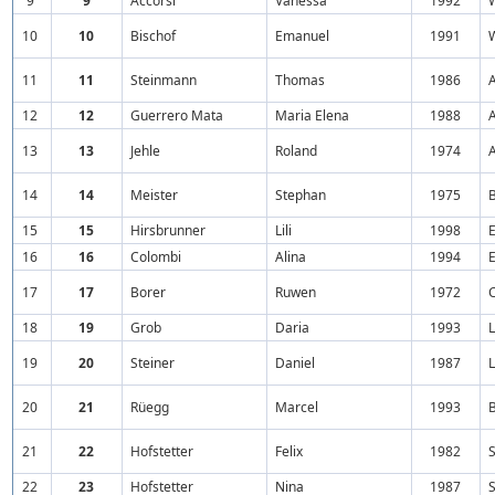
9
9
Accorsi
Vanessa
1992
10
10
Bischof
Emanuel
1991
11
11
Steinmann
Thomas
1986
A
12
12
Guerrero Mata
Maria Elena
1988
A
13
13
Jehle
Roland
1974
14
14
Meister
Stephan
1975
15
15
Hirsbrunner
Lili
1998
E
16
16
Colombi
Alina
1994
E
17
17
Borer
Ruwen
1972
18
19
Grob
Daria
1993
19
20
Steiner
Daniel
1987
20
21
Rüegg
Marcel
1993
21
22
Hofstetter
Felix
1982
S
22
23
Hofstetter
Nina
1987
S