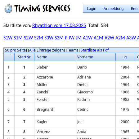
Login
Anmeldung
Ren
Startliste von:
Rhyathlon vom 17.08.2025
Total: 584
S1W
S1M
S2W
S2M
S3W
S3M
P
JW
JM
A1W
A1M
A2W
A2M
A3W
[50 pro Seite]
[Alle Einträge zeigen]
[Teams]
Startliste als Pdf
StartNr
Name
Vorname
Jg
O
1
1
Sieber
Dario
1994
2
2
Azzarone
Adriana
2004
3
3
Müller
Dieter
1964
O
4
4
Zanchi
Giacomo
1968
S
5
5
Förster
Kathrin
1982
6
6
Bregnard
Cedric
1978
7
7
Kugler
Joel
2000
R
8
8
Vincenz
Anita
1965