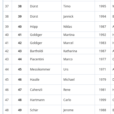
37
38
Dürst
Timo
1995
38
39
Dürst
Jannick
1994
39
40
Höpp
Niklas
1987
40
41
Goldiger
Martina
1992
H
41
42
Goldiger
Marcel
1983
H
42
43
Bartholdi
Katharina
1987
A
43
44
Piacentini
Marco
1977
44
45
Messikommer
Urs
1971
A
45
46
Hautle
Michael
1979
46
47
Cahenzli
Rene
1981
47
48
Hartmann
Carlo
1999
48
49
Schär
Jerome
1988