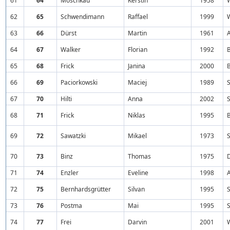
61
64
Moschkau
Kerstin
1958
62
65
Schwendimann
Raffael
1999
W
63
66
Dürst
Martin
1961
64
67
Walker
Florian
1992
B
65
68
Frick
Janina
2000
B
66
69
Paciorkowski
Maciej
1989
S
67
70
Hilti
Anna
2002
68
71
Frick
Niklas
1995
B
69
72
Sawatzki
Mikael
1973
S
70
73
Binz
Thomas
1975
71
74
Enzler
Eveline
1998
72
75
Bernhardsgrütter
Silvan
1995
S
73
76
Postma
Mai
1995
S
74
77
Frei
Darvin
2001