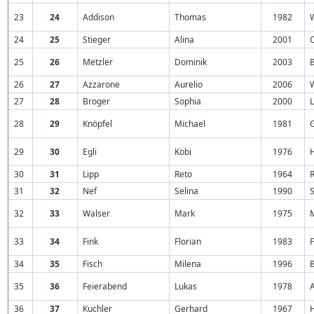
23
24
Addison
Thomas
1982
24
25
Stieger
Alina
2001
25
26
Metzler
Dominik
2003
26
27
Azzarone
Aurelio
2006
27
28
Broger
Sophia
2000
28
29
Knöpfel
Michael
1981
29
30
Egli
Köbi
1976
30
31
Lipp
Reto
1964
31
32
Nef
Selina
1990
S
32
33
Walser
Mark
1975
33
34
Fink
Florian
1983
34
35
Fisch
Milena
1996
35
36
Feierabend
Lukas
1978
36
37
Kuchler
Gerhard
1967