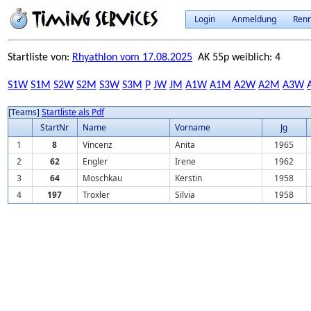
Login
Anmeldung
Ren
Startliste von:
Rhyathlon vom 17.08.2025
AK 55p weiblich: 4
S1W
S1M
S2W
S2M
S3W
S3M
P
JW
JM
A1W
A1M
A2W
A2M
A3W
[Teams]
Startliste als Pdf
StartNr
Name
Vorname
Jg
1
8
Vincenz
Anita
1965
2
62
Engler
Irene
1962
3
64
Moschkau
Kerstin
1958
4
197
Troxler
Silvia
1958