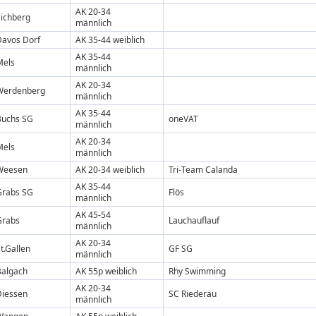
AK 20-34
Eichberg
männlich
Davos Dorf
AK 35-44 weiblich
AK 35-44
Mels
männlich
AK 20-34
Werdenberg
männlich
AK 35-44
Buchs SG
oneVAT
männlich
AK 20-34
Mels
männlich
Weesen
AK 20-34 weiblich
Tri-Team Calanda
AK 35-44
Grabs SG
Flös
männlich
AK 45-54
Grabs
Lauchauflauf
männlich
AK 20-34
t.Gallen
GF SG
männlich
Balgach
AK 55p weiblich
Rhy Swimming
AK 20-34
Diessen
SC Riederau
männlich