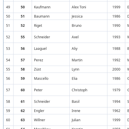
49
50
Kaufmann
Alex Toni
1999
50
51
Baumann
Jessica
1986
51
52
Riget
Bruno
1990
52
55
Schneider
Axel
1993
53
56
Laaguel
Aliy
1988
54
57
Perez
Martin
1992
55
58
Züst
Lynn
2000
56
59
Mascello
Elia
1986
57
60
Peter
Christoph
1979
58
61
Schneider
Basil
1994
S
59
62
Engler
Irene
1962
60
63
Willner
Julian
1999