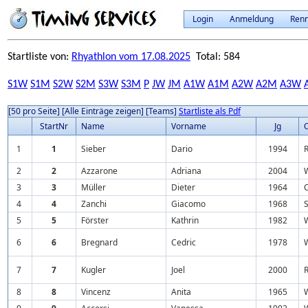
Login
Anmeldung
Ren
Startliste von:
Rhyathlon vom 17.08.2025
Total: 584
S1W
S1M
S2W
S2M
S3W
S3M
P
JW
JM
A1W
A1M
A2W
A2M
A3W
[50 pro Seite]
[Alle Einträge zeigen]
[Teams]
Startliste als Pdf
StartNr
Name
Vorname
Jg
O
1
1
Sieber
Dario
1994
2
2
Azzarone
Adriana
2004
3
3
Müller
Dieter
1964
O
4
4
Zanchi
Giacomo
1968
S
5
5
Förster
Kathrin
1982
6
6
Bregnard
Cedric
1978
7
7
Kugler
Joel
2000
R
8
8
Vincenz
Anita
1965