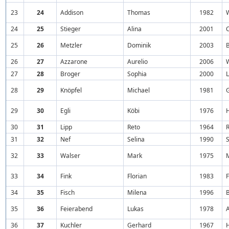
23
24
Addison
Thomas
1982
24
25
Stieger
Alina
2001
25
26
Metzler
Dominik
2003
26
27
Azzarone
Aurelio
2006
27
28
Broger
Sophia
2000
28
29
Knöpfel
Michael
1981
29
30
Egli
Köbi
1976
30
31
Lipp
Reto
1964
31
32
Nef
Selina
1990
S
32
33
Walser
Mark
1975
33
34
Fink
Florian
1983
34
35
Fisch
Milena
1996
35
36
Feierabend
Lukas
1978
36
37
Kuchler
Gerhard
1967