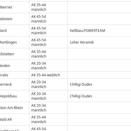
AK 35-44
berriet
männlich
AK 45-54
ebstein
männlich
AK 45-54
Hard
hellblau.POWERTEAM
männlich
AK 45-54
Montlingen
Loher Keramik
männlich
AK 35-44
ltstätten
männlich
AK 20-34
Heiden
männlich
Grabs
AK 35-44 weiblich
AK 20-34
Berneck
Chilligi Dudes
männlich
AK 20-34
Diepoldsau
Chilligi Dudes
männlich
AK 20-34
tein Am Rhein
männlich
AK 35-44
Wald AR
männlich
AK 45-54