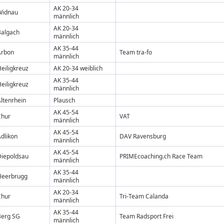
AK 20-34
Widnau
männlich
AK 20-34
Balgach
männlich
AK 35-44
Arbon
Team tra-fo
männlich
eiligkreuz
AK 20-34 weiblich
AK 35-44
eiligkreuz
männlich
ltenrhein
Plausch
AK 45-54
Chur
VAT
männlich
AK 45-54
dlikon
DAV Ravensburg
männlich
AK 45-54
Diepoldsau
PRIMEcoaching.ch Race Team
männlich
AK 35-44
Heerbrugg
männlich
AK 20-34
Chur
Tri-Team Calanda
männlich
AK 35-44
Berg SG
Team Radsport Frei
männlich