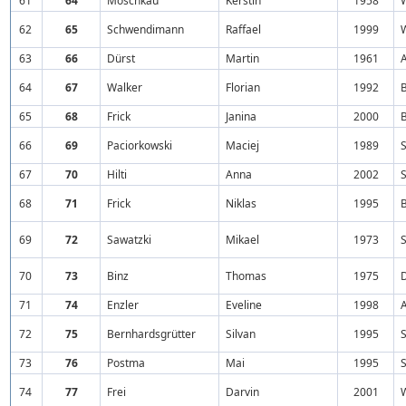
61
64
Moschkau
Kerstin
1958
62
65
Schwendimann
Raffael
1999
W
63
66
Dürst
Martin
1961
64
67
Walker
Florian
1992
B
65
68
Frick
Janina
2000
B
66
69
Paciorkowski
Maciej
1989
S
67
70
Hilti
Anna
2002
68
71
Frick
Niklas
1995
B
69
72
Sawatzki
Mikael
1973
S
70
73
Binz
Thomas
1975
71
74
Enzler
Eveline
1998
72
75
Bernhardsgrütter
Silvan
1995
S
73
76
Postma
Mai
1995
S
74
77
Frei
Darvin
2001