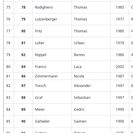
75
78
Rodighiero
Thomas
1985
O
76
79
Lutzenberger
Thomas
1977
R
77
80
Fritz
Thomas
1980
78
81
Loher
Urban
1979
79
82
Köppel
Benno
1986
A
80
84
Franco
Luca
2002
81
86
Zimmermann
Nicole
1987
82
87
Tresch
Alexander
1997
83
88
Graf
Sebastian
1997
84
89
Meier
Cedric
1999
S
85
90
Gähwiler
Saimen
1990