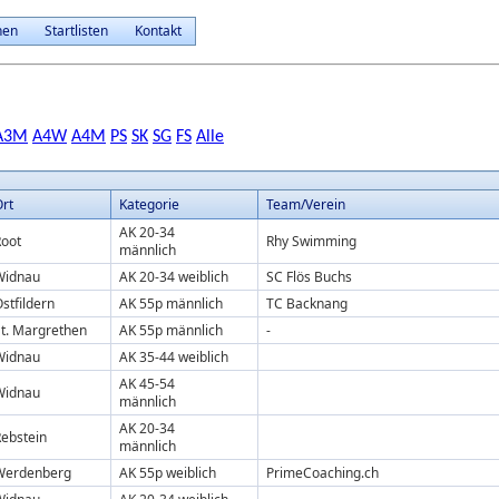
nen
Startlisten
Kontakt
A3M
A4W
A4M
PS
SK
SG
FS
Alle
rt
Kategorie
Team/Verein
AK 20-34
Root
Rhy Swimming
männlich
Widnau
AK 20-34 weiblich
SC Flös Buchs
stfildern
AK 55p männlich
TC Backnang
t. Margrethen
AK 55p männlich
-
Widnau
AK 35-44 weiblich
AK 45-54
Widnau
männlich
AK 20-34
ebstein
männlich
Werdenberg
AK 55p weiblich
PrimeCoaching.ch