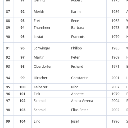
86
91
Gehrig
Robert
1975
87
92
Merkli
Karim
1986
88
93
Frei
Rene
1963
89
94
Thurnheer
Barbara
1973
90
95
Loviat
Francois
1979
91
96
Schwinger
Philipp
1985
92
97
Martin
Peter
1969
93
98
Oberdorfer
Richard
1971
94
99
Hirscher
Constantin
2001
95
100
Kalberer
Nico
2007
96
101
Fink
Annette
1979
97
102
Schmid
Amira Verena
2004
98
103
Schmid
Elias Peter
2002
99
104
Lind
Josef
1996
S