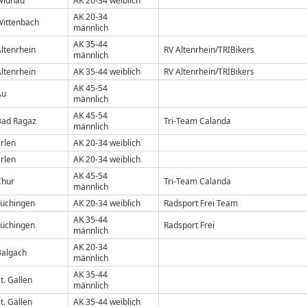
Widnau
AK 20-34 weiblich
AK 20-34
Wittenbach
männlich
AK 35-44
ltenrhein
RV Altenrhein/TRIBikers
männlich
ltenrhein
AK 35-44 weiblich
RV Altenrhein/TRIBikers
AK 45-54
Au
männlich
AK 45-54
Bad Ragaz
Tri-Team Calanda
männlich
rlen
AK 20-34 weiblich
rlen
AK 20-34 weiblich
AK 45-54
Chur
Tri-Team Calanda
männlich
Lüchingen
AK 20-34 weiblich
Radsport Frei Team
AK 35-44
Lüchingen
Radsport Frei
männlich
AK 20-34
Balgach
männlich
AK 35-44
t. Gallen
männlich
t. Gallen
AK 35-44 weiblich