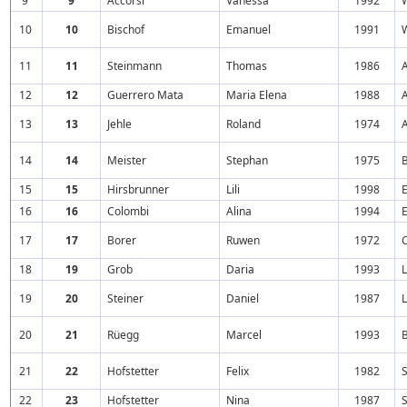
9
9
Accorsi
Vanessa
1992
10
10
Bischof
Emanuel
1991
11
11
Steinmann
Thomas
1986
A
12
12
Guerrero Mata
Maria Elena
1988
A
13
13
Jehle
Roland
1974
14
14
Meister
Stephan
1975
15
15
Hirsbrunner
Lili
1998
E
16
16
Colombi
Alina
1994
E
17
17
Borer
Ruwen
1972
18
19
Grob
Daria
1993
19
20
Steiner
Daniel
1987
20
21
Rüegg
Marcel
1993
21
22
Hofstetter
Felix
1982
S
22
23
Hofstetter
Nina
1987
S