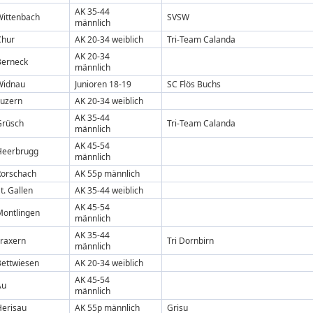
AK 35-44
Wittenbach
SVSW
männlich
Chur
AK 20-34 weiblich
Tri-Team Calanda
AK 20-34
Berneck
männlich
Widnau
Junioren 18-19
SC Flös Buchs
Luzern
AK 20-34 weiblich
AK 35-44
Grüsch
Tri-Team Calanda
männlich
AK 45-54
Heerbrugg
männlich
Rorschach
AK 55p männlich
t. Gallen
AK 35-44 weiblich
AK 45-54
Montlingen
männlich
AK 35-44
Fraxern
Tri Dornbirn
männlich
Bettwiesen
AK 20-34 weiblich
AK 45-54
Au
männlich
Herisau
AK 55p männlich
Grisu