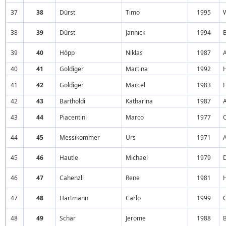
37
38
Dürst
Timo
1995
38
39
Dürst
Jannick
1994
39
40
Höpp
Niklas
1987
40
41
Goldiger
Martina
1992
H
41
42
Goldiger
Marcel
1983
H
42
43
Bartholdi
Katharina
1987
A
43
44
Piacentini
Marco
1977
44
45
Messikommer
Urs
1971
A
45
46
Hautle
Michael
1979
46
47
Cahenzli
Rene
1981
47
48
Hartmann
Carlo
1999
48
49
Schär
Jerome
1988