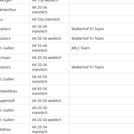
Wangen
AK 55p weiblich
AK 20-34
interthur
männlich
Au
AK 55p männlich
AK 20-34
alzers
Walkerhof Tri Team
männlich
alzers
AK 20-34 weiblich
Walkerhof Tri Team
AK 35-44
t. Gallen
JML2 Team
männlich
Schaan
AK 20-34 weiblich
AK 20-34
alzers
Walkerhof Tri Team
männlich
AK 45-54
t. Gallen
männlich
AK 45-54
Diepoldsau
männlich
Appenzell
AK 20-34 weiblich
AK 20-34
t. Gallen
männlich
t. Gallen
AK 20-34 weiblich
AK 20-34
Widnau
männlich