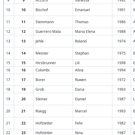
9
9
Accorsi
Vanessa
1992
10
10
Bischof
Emanuel
1991
11
11
Steinmann
Thomas
1986
A
12
12
Guerrero Mata
Maria Elena
1988
A
13
13
Jehle
Roland
1974
14
14
Meister
Stephan
1975
15
15
Hirsbrunner
Lili
1998
E
16
16
Colombi
Alina
1994
E
17
17
Borer
Ruwen
1972
18
19
Grob
Daria
1993
19
20
Steiner
Daniel
1987
20
21
Rüegg
Marcel
1993
21
22
Hofstetter
Felix
1982
S
22
23
Hofstetter
Nina
1987
S