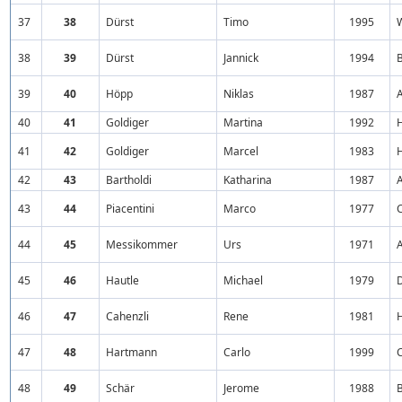
37
38
Dürst
Timo
1995
38
39
Dürst
Jannick
1994
39
40
Höpp
Niklas
1987
40
41
Goldiger
Martina
1992
H
41
42
Goldiger
Marcel
1983
H
42
43
Bartholdi
Katharina
1987
A
43
44
Piacentini
Marco
1977
44
45
Messikommer
Urs
1971
A
45
46
Hautle
Michael
1979
46
47
Cahenzli
Rene
1981
47
48
Hartmann
Carlo
1999
48
49
Schär
Jerome
1988