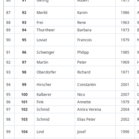
86
91
Gehrig
Robert
1975
87
92
Merkli
Karim
1986
88
93
Frei
Rene
1963
89
94
Thurnheer
Barbara
1973
90
95
Loviat
Francois
1979
91
96
Schwinger
Philipp
1985
92
97
Martin
Peter
1969
93
98
Oberdorfer
Richard
1971
94
99
Hirscher
Constantin
2001
95
100
Kalberer
Nico
2007
96
101
Fink
Annette
1979
97
102
Schmid
Amira Verena
2004
98
103
Schmid
Elias Peter
2002
99
104
Lind
Josef
1996
S