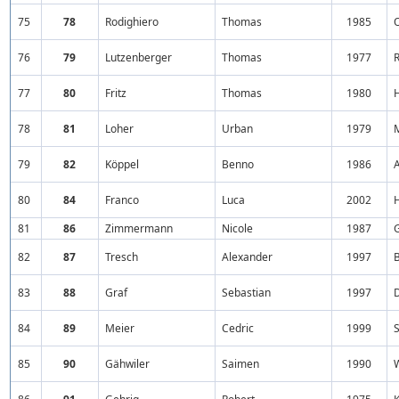
75
78
Rodighiero
Thomas
1985
O
76
79
Lutzenberger
Thomas
1977
R
77
80
Fritz
Thomas
1980
78
81
Loher
Urban
1979
79
82
Köppel
Benno
1986
A
80
84
Franco
Luca
2002
81
86
Zimmermann
Nicole
1987
82
87
Tresch
Alexander
1997
83
88
Graf
Sebastian
1997
84
89
Meier
Cedric
1999
S
85
90
Gähwiler
Saimen
1990