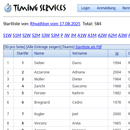
Login
Anmeldung
Ren
Startliste von:
Rhyathlon vom 17.08.2025
Total: 584
S1W
S1M
S2W
S2M
S3W
S3M
P
JW
JM
A1W
A1M
A2W
A2M
A3W
[50 pro Seite]
[Alle Einträge zeigen]
[Teams]
Startliste als Pdf
StartNr
Name
Vorname
Jg
O
1
1
Sieber
Dario
1994
2
2
Azzarone
Adriana
2004
3
3
Müller
Dieter
1964
O
4
4
Zanchi
Giacomo
1968
S
5
5
Förster
Kathrin
1982
6
6
Bregnard
Cedric
1978
7
7
Kugler
Joel
2000
R
8
8
Vincenz
Anita
1965