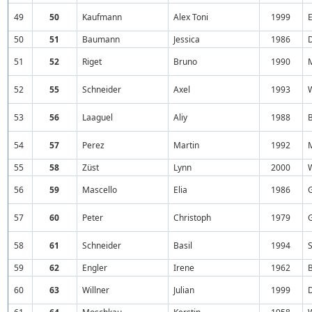
49
50
Kaufmann
Alex Toni
1999
50
51
Baumann
Jessica
1986
51
52
Riget
Bruno
1990
52
55
Schneider
Axel
1993
53
56
Laaguel
Aliy
1988
54
57
Perez
Martin
1992
55
58
Züst
Lynn
2000
56
59
Mascello
Elia
1986
57
60
Peter
Christoph
1979
58
61
Schneider
Basil
1994
S
59
62
Engler
Irene
1962
60
63
Willner
Julian
1999