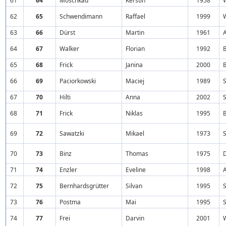
61
64
Moschkau
Kerstin
1958
62
65
Schwendimann
Raffael
1999
W
63
66
Dürst
Martin
1961
64
67
Walker
Florian
1992
B
65
68
Frick
Janina
2000
B
66
69
Paciorkowski
Maciej
1989
S
67
70
Hilti
Anna
2002
68
71
Frick
Niklas
1995
B
69
72
Sawatzki
Mikael
1973
S
70
73
Binz
Thomas
1975
71
74
Enzler
Eveline
1998
72
75
Bernhardsgrütter
Silvan
1995
S
73
76
Postma
Mai
1995
S
74
77
Frei
Darvin
2001