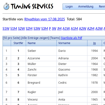
Login
Anmeldung
Ren
Startliste von:
Rhyathlon vom 17.08.2025
Total: 584
S1W
S1M
S2W
S2M
S3W
S3M
P
JW
JM
A1W
A1M
A2W
A2M
A3W
[50 pro Seite]
[Alle Einträge zeigen]
[Teams]
Startliste als Pdf
StartNr
Name
Vorname
Jg
O
1
1
Sieber
Dario
1994
2
2
Azzarone
Adriana
2004
3
3
Müller
Dieter
1964
O
4
4
Zanchi
Giacomo
1968
S
5
5
Förster
Kathrin
1982
6
6
Bregnard
Cedric
1978
7
7
Kugler
Joel
2000
R
8
8
Vincenz
Anita
1965