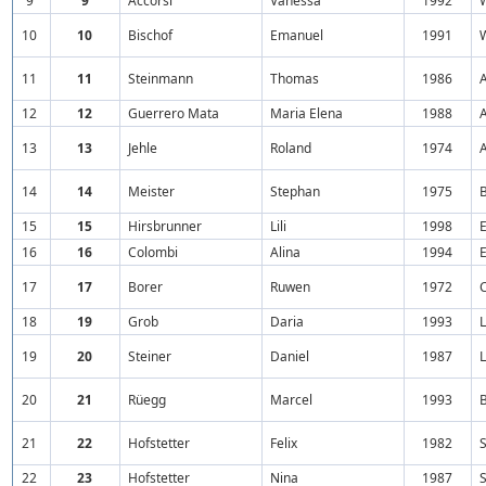
9
9
Accorsi
Vanessa
1992
10
10
Bischof
Emanuel
1991
11
11
Steinmann
Thomas
1986
A
12
12
Guerrero Mata
Maria Elena
1988
A
13
13
Jehle
Roland
1974
14
14
Meister
Stephan
1975
15
15
Hirsbrunner
Lili
1998
E
16
16
Colombi
Alina
1994
E
17
17
Borer
Ruwen
1972
18
19
Grob
Daria
1993
19
20
Steiner
Daniel
1987
20
21
Rüegg
Marcel
1993
21
22
Hofstetter
Felix
1982
S
22
23
Hofstetter
Nina
1987
S