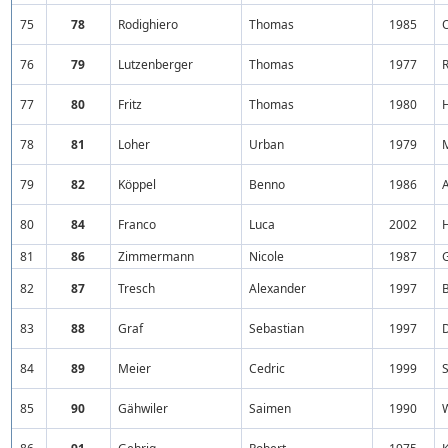
75
78
Rodighiero
Thomas
1985
O
76
79
Lutzenberger
Thomas
1977
R
77
80
Fritz
Thomas
1980
78
81
Loher
Urban
1979
79
82
Köppel
Benno
1986
A
80
84
Franco
Luca
2002
81
86
Zimmermann
Nicole
1987
82
87
Tresch
Alexander
1997
83
88
Graf
Sebastian
1997
84
89
Meier
Cedric
1999
S
85
90
Gähwiler
Saimen
1990