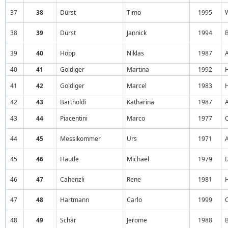
37
38
Dürst
Timo
1995
38
39
Dürst
Jannick
1994
39
40
Höpp
Niklas
1987
40
41
Goldiger
Martina
1992
H
41
42
Goldiger
Marcel
1983
H
42
43
Bartholdi
Katharina
1987
A
43
44
Piacentini
Marco
1977
44
45
Messikommer
Urs
1971
A
45
46
Hautle
Michael
1979
46
47
Cahenzli
Rene
1981
47
48
Hartmann
Carlo
1999
48
49
Schär
Jerome
1988