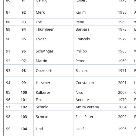
86
91
Gehrig
Robert
1975
87
92
Merkli
Karim
1986
88
93
Frei
Rene
1963
89
94
Thurnheer
Barbara
1973
90
95
Loviat
Francois
1979
91
96
Schwinger
Philipp
1985
92
97
Martin
Peter
1969
93
98
Oberdorfer
Richard
1971
94
99
Hirscher
Constantin
2001
95
100
Kalberer
Nico
2007
96
101
Fink
Annette
1979
97
102
Schmid
Amira Verena
2004
98
103
Schmid
Elias Peter
2002
99
104
Lind
Josef
1996
S