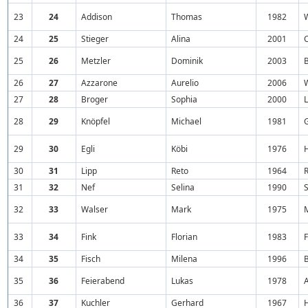
23
24
Addison
Thomas
1982
24
25
Stieger
Alina
2001
25
26
Metzler
Dominik
2003
26
27
Azzarone
Aurelio
2006
27
28
Broger
Sophia
2000
28
29
Knöpfel
Michael
1981
29
30
Egli
Köbi
1976
30
31
Lipp
Reto
1964
31
32
Nef
Selina
1990
S
32
33
Walser
Mark
1975
33
34
Fink
Florian
1983
34
35
Fisch
Milena
1996
35
36
Feierabend
Lukas
1978
36
37
Kuchler
Gerhard
1967