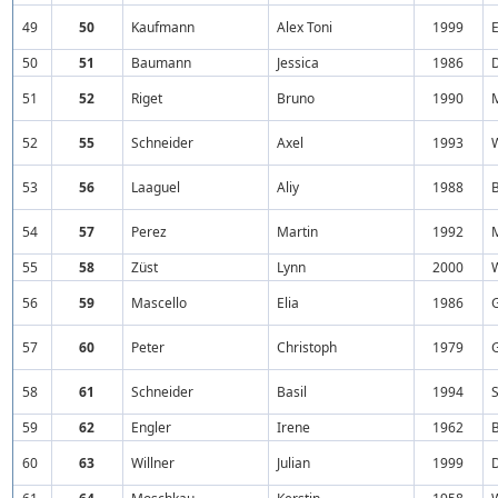
49
50
Kaufmann
Alex Toni
1999
50
51
Baumann
Jessica
1986
51
52
Riget
Bruno
1990
52
55
Schneider
Axel
1993
53
56
Laaguel
Aliy
1988
54
57
Perez
Martin
1992
55
58
Züst
Lynn
2000
56
59
Mascello
Elia
1986
57
60
Peter
Christoph
1979
58
61
Schneider
Basil
1994
S
59
62
Engler
Irene
1962
60
63
Willner
Julian
1999