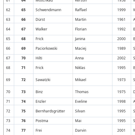
61
64
Moschkau
Kerstin
1958
62
65
Schwendimann
Raffael
1999
W
63
66
Dürst
Martin
1961
64
67
Walker
Florian
1992
B
65
68
Frick
Janina
2000
B
66
69
Paciorkowski
Maciej
1989
S
67
70
Hilti
Anna
2002
68
71
Frick
Niklas
1995
B
69
72
Sawatzki
Mikael
1973
S
70
73
Binz
Thomas
1975
71
74
Enzler
Eveline
1998
72
75
Bernhardsgrütter
Silvan
1995
S
73
76
Postma
Mai
1995
S
74
77
Frei
Darvin
2001