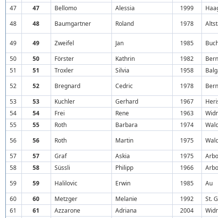
47
47
Bellomo
Alessia
1999
Haa
48
48
Baumgartner
Roland
1978
Alts
49
49
Zweifel
Jan
1985
Buc
50
50
Förster
Kathrin
1982
Ber
51
51
Troxler
Silvia
1958
Balg
52
52
Bregnard
Cedric
1978
Ber
53
53
Kuchler
Gerhard
1967
Heri
54
54
Frei
Rene
1963
Wid
55
55
Roth
Barbara
1974
Wal
56
56
Roth
Martin
1975
Wal
57
57
Graf
Askia
1975
Arb
58
58
Süssli
Philipp
1966
Arb
59
59
Halilovic
Erwin
1985
Au
60
60
Metzger
Melanie
1992
St. 
61
61
Azzarone
Adriana
2004
Wid