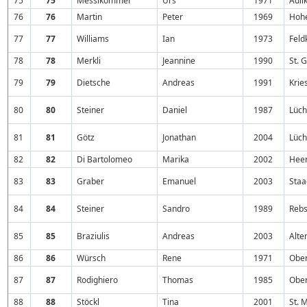
75
75
Messikommer
Urs
1971
Adli
76
76
Martin
Peter
1969
Hoh
77
77
Williams
Ian
1973
Feld
78
78
Merkli
Jeannine
1990
St. 
79
79
Dietsche
Andreas
1991
Krie
80
80
Steiner
Daniel
1987
Lüch
81
81
Götz
Jonathan
2004
Lüch
82
82
Di Bartolomeo
Marika
2002
Hee
83
83
Graber
Emanuel
2003
Staa
84
84
Steiner
Sandro
1989
Rebs
85
85
Braziulis
Andreas
2003
Alte
86
86
Würsch
Rene
1971
Ober
87
87
Rodighiero
Thomas
1985
Ober
88
88
Stöckl
Tina
2001
St. 