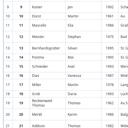
9
9
Kuster
Jan
1992
Scha
10
10
Dürst
Martin
1961
Au
11
11
Mascello
Elia
1986
Gra
12
12
Meister
Stephan
1975
Bad
13
13
Bernhardsgrütter
Silvan
1995
St. 
14
14
Postma
Mai
1995
St. 
15
15
Schneider
Axel
1993
Wer
16
16
Dias
Vanessa
1987
Wid
17
17
Miller
Martin
1978
Lan
18
18
Grob
Daria
1993
Lüch
Recktenwald
19
19
Thomas
1962
Au 
Thomas
20
20
Merkli
Karim
1986
Balg
21
21
Addison
Thomas
1982
Witt