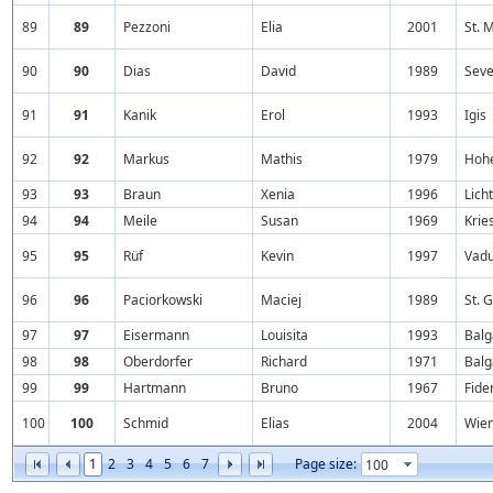
89
89
Pezzoni
Elia
2001
St. 
90
90
Dias
David
1989
Seve
91
91
Kanik
Erol
1993
Igis
92
92
Markus
Mathis
1979
Hoh
93
93
Braun
Xenia
1996
Lich
94
94
Meile
Susan
1969
Krie
95
95
Rüf
Kevin
1997
Vad
96
96
Paciorkowski
Maciej
1989
St. 
97
97
Eisermann
Louisita
1993
Balg
98
98
Oberdorfer
Richard
1971
Balg
99
99
Hartmann
Bruno
1967
Fide
100
100
Schmid
Elias
2004
Wie
1
2
3
4
5
6
7
Page size: