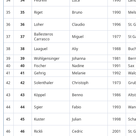
34
34
Pedrelli
Luca
1990
Land
35
35
Riget
Bruno
1990
Mel
36
36
Loher
Claudio
1996
St. 
Ballesteros
37
37
Miguel
1977
St G
Carrasco
38
38
Laaguel
Aliy
1988
Buc
39
39
Wohlgensinger
Johanna
1981
Ber
40
40
Fischer
Nadine
1991
Sax
41
41
Gehrig
Melanie
1992
Wal
42
42
Solenthaler
Christoph
1973
Gru
43
43
Köppel
Benno
1986
Alts
44
44
Sgier
Fabio
1993
Wan
45
45
Kuster
Julian
1998
Sch
46
46
Rickli
Cedric
2001
St. 