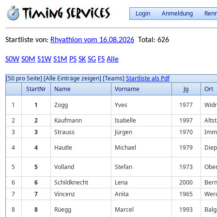
Login
Anmeldung
Ren
Startliste von:
Rhyathlon vom 16.08.2026
Total: 626
S0W
S0M
S1W
S1M
PS
SK
SG
FS
Alle
[50 pro Seite]
[Alle Einträge zeigen]
[Teams]
Startliste als Pdf
StartNr
Name
Vorname
Jg
Ort
1
1
Zogg
Yves
1977
Wid
2
2
Kaufmann
Isabelle
1997
Alts
3
3
Strauss
Jürgen
1970
Imm
4
4
Hautle
Michael
1979
Diep
5
5
Volland
Stefan
1973
Ober
6
6
Schildknecht
Lena
2000
Ber
7
7
Vincenz
Anita
1965
Wer
8
8
Rüegg
Marcel
1993
Balg