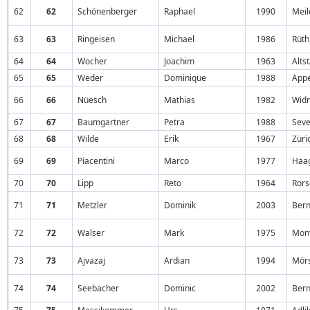
62
62
Schönenberger
Raphael
1990
Meil
63
63
Ringeisen
Michael
1986
Rüth
64
64
Wocher
Joachim
1963
Alts
65
65
Weder
Dominique
1988
Appe
66
66
Nüesch
Mathias
1982
Wid
67
67
Baumgartner
Petra
1988
Seve
68
68
Wilde
Erik
1967
Züri
69
69
Piacentini
Marco
1977
Haa
70
70
Lipp
Reto
1964
Rors
71
71
Metzler
Dominik
2003
Ber
72
72
Walser
Mark
1975
Mont
73
73
Ajvazaj
Ardian
1994
Mörs
74
74
Seebacher
Dominic
2002
Ber