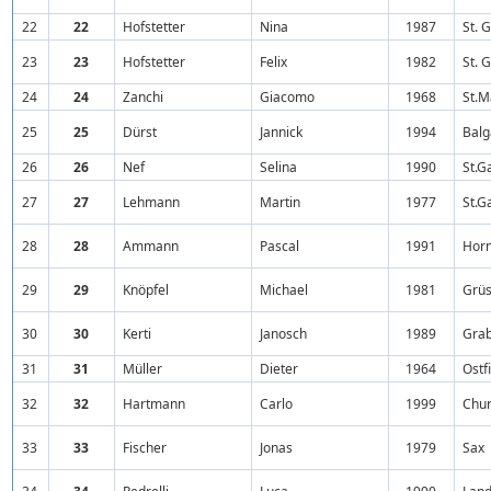
22
22
Hofstetter
Nina
1987
St. 
23
23
Hofstetter
Felix
1982
St. 
24
24
Zanchi
Giacomo
1968
St.M
25
25
Dürst
Jannick
1994
Balg
26
26
Nef
Selina
1990
St.G
27
27
Lehmann
Martin
1977
St.G
28
28
Ammann
Pascal
1991
Hor
29
29
Knöpfel
Michael
1981
Grü
30
30
Kerti
Janosch
1989
Gra
31
31
Müller
Dieter
1964
Ostf
32
32
Hartmann
Carlo
1999
Chu
33
33
Fischer
Jonas
1979
Sax