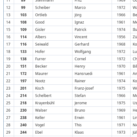
11
89
Steinmann
Fritz
1969
Ob
12
99
Scheiber
Marco
1972
Wa
13
103
Ortlieb
Jörg
1966
Be
14
108
Good
Ignaz
1961
Me
15
109
Gisler
Patrick
1974
Ib
16
114
Albers
Vincent
1956
Zü
17
116
Seiwald
Gerhard
1968
Ko
18
133
Hofer
Wolfgang
1972
Lu
19
138
Furrer
Cornel
1972
Ch
20
151
Becker
Henry
1970
Bi
21
172
Maurer
Hansruedi
1961
A
22
197
Nootz
Rainer
1974
Ko
23
201
Kisch
Franz-Josef
1975
Wö
24
214
Schelbert
Stefan
1966
Mu
25
218
Krayenbühl
Jerome
1975
Us
26
230
Walser
Bruno
1969
He
27
238
Keller
Erwin
1961
Li
28
240
Vogel
This
1971
Ni
29
244
Ebel
Klaas
1973
Jü