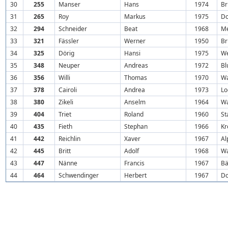
30
255
Manser
Hans
1974
Br
31
265
Roy
Markus
1975
Do
32
294
Schneider
Beat
1968
Me
33
321
Fässler
Werner
1950
Br
34
325
Dörig
Hansi
1975
We
35
348
Neuper
Andreas
1972
Bl
36
356
Willi
Thomas
1970
W
37
378
Cairoli
Andrea
1973
Lo
38
380
Zikeli
Anselm
1964
Wa
39
404
Triet
Roland
1960
St
40
435
Fieth
Stephan
1966
Kr
41
442
Reichlin
Xaver
1967
Al
42
445
Britt
Adolf
1968
W
43
447
Nänne
Francis
1967
Bä
44
464
Schwendinger
Herbert
1967
Do