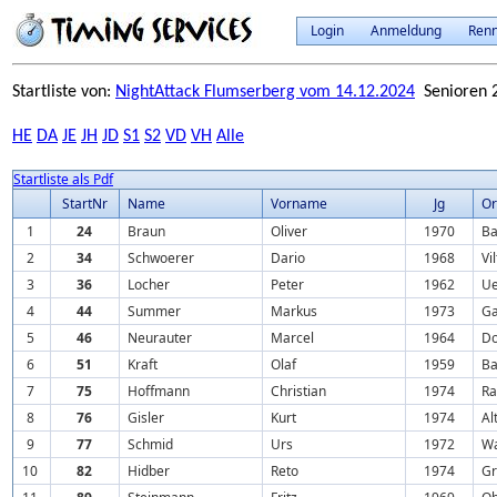
Login
Anmeldung
Ren
Startliste von:
NightAttack Flumserberg vom 14.12.2024
Senioren 
HE
DA
JE
JH
JD
S1
S2
VD
VH
Alle
Startliste als Pdf
StartNr
Name
Vorname
Jg
Or
1
24
Braun
Oliver
1970
Ba
2
34
Schwoerer
Dario
1968
Vi
3
36
Locher
Peter
1962
Ue
4
44
Summer
Markus
1973
Ga
5
46
Neurauter
Marcel
1964
D
6
51
Kraft
Olaf
1959
Ba
7
75
Hoffmann
Christian
1974
R
8
76
Gisler
Kurt
1974
Al
9
77
Schmid
Urs
1972
Wa
10
82
Hidber
Reto
1974
Gr