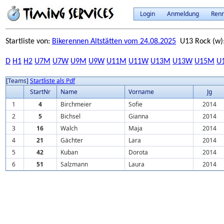
Login
Anmeldung
Ren
Startliste von:
Bikerennen Altstätten vom 24.08.2025
U13 Rock (w)
D
H1
H2
U7M
U7W
U9M
U9W
U11M
U11W
U13M
U13W
U15M
U
[Teams]
Startliste als Pdf
StartNr
Name
Vorname
Jg
1
4
Birchmeier
Sofie
2014
2
5
Bichsel
Gianna
2014
3
16
Walch
Maja
2014
4
21
Gächter
Lara
2014
5
42
Kuban
Dorota
2014
6
51
Salzmann
Laura
2014